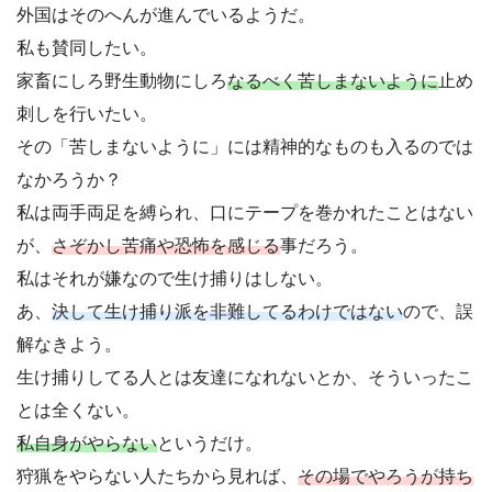
外国はそのへんが進んでいるようだ。
私も賛同したい。
家畜にしろ野生動物にしろ
なるべく苦しまないように
止め
刺しを行いたい。
その「苦しまないように」には精神的なものも入るのでは
なかろうか？
私は両手両足を縛られ、口にテープを巻かれたことはない
が、
さぞかし苦痛や恐怖を感じる
事だろう。
私はそれが嫌なので生け捕りはしない。
あ、
決して生け捕り派を非難してるわけではない
ので、誤
解なきよう。
生け捕りしてる人とは友達になれないとか、そういったこ
とは全くない。
私自身がやらない
というだけ。
狩猟をやらない人たちから見れば、
その場でやろうが持ち