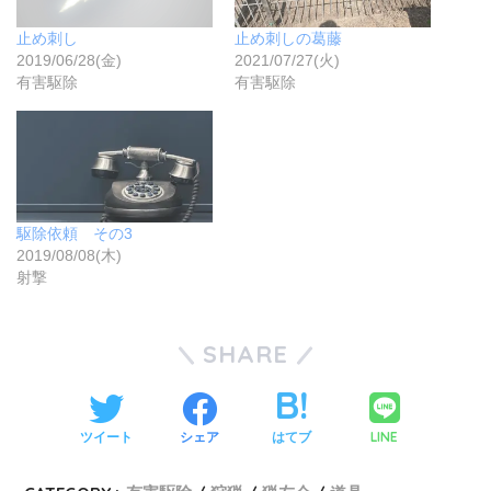
止め刺し
止め刺しの葛藤
2019/06/28(金)
2021/07/27(火)
有害駆除
有害駆除
駆除依頼 その3
2019/08/08(木)
射撃
SHARE
LINE
ツイート
シェア
はてブ