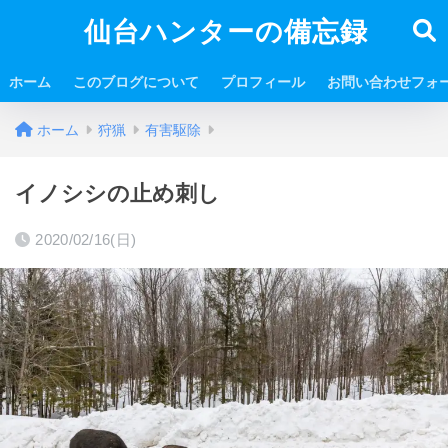
仙台ハンターの備忘録
ホーム
このブログについて
プロフィール
お問い合わせフォ
ホーム
狩猟
有害駆除
イノシシの止め刺し
2020/02/16(日)