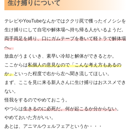
生け捕りについて
テレビやYouTubeなんかではククリ罠で獲ったイノシシを
生け捕りにして自宅や解体場へ持ち帰る人がいるようだ。
両手両足を縛り、口にガムテープを巻いて軽トラで解体場
へ。
放血がうまくいき、素早い冷却と解体ができるとか。
ここからは
私個人の意見なので「こんな考え方もあるの
か」
といった程度で右から左へ聞き流してほしい。
まず、ここを見に来る新人さんに生け捕りはおススメでき
ない。
怪我をするのでやめておこう。
やつらは
生きるのに必死だ。何が起こるか分からない
。
やめておいた方がいい。
あとは、アニマルウェルフェアというか・・・