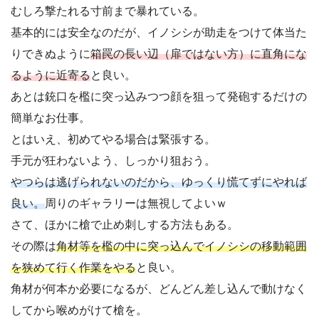
むしろ撃たれる寸前まで暴れている。
基本的には安全なのだが、イノシシが助走をつけて体当た
りできぬように
箱罠の長い辺（扉ではない方）に直角にな
るように近寄る
と良い。
あとは銃口を檻に突っ込みつつ顔を狙って発砲するだけの
簡単なお仕事。
とはいえ、初めてやる場合は緊張する。
手元が狂わないよう、しっかり狙おう。
やつらは逃げられないのだから、ゆっくり慌てずにやれば
良い。
周りのギャラリーは無視してよいｗ
さて、ほかに槍で止め刺しする方法もある。
その際は
角材等を檻の中に突っ込んでイノシシの移動範囲
を狭めて行く作業をやる
と良い。
角材が何本か必要になるが、どんどん差し込んで動けなく
してから喉めがけて槍を。