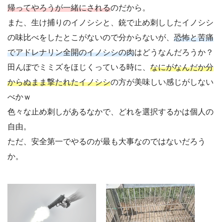
帰ってやろうが一緒にされる
のだから。
また、生け捕りのイノシシと、銃で止め刺ししたイノシシ
の味比べをしたとこがないので分からないが、
恐怖と苦痛
でアドレナリン全開のイノシシの肉
はどうなんだろうか？
田んぼでミミズをほじくっている時に、
なにがなんだか分
からぬまま撃たれたイノシシ
の方が美味しい感じがしない
べかｗ
色々な止め刺しがあるなかで、どれを選択するかは個人の
自由。
ただ、安全第一でやるのが最も大事なのではないだろう
か。