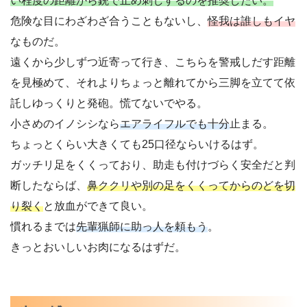
い程度の距離から銃で止め刺しするのを推奨したい。
危険な目にわざわざ合うこともないし、
怪我は誰しもイヤ
なものだ。
遠くから少しずつ近寄って行き、こちらを警戒しだす距離
を見極めて、それよりちょっと離れてから三脚を立てて依
託しゆっくりと発砲。慌てないでやる。
小さめのイノシシなら
エアライフルでも十分
止まる。
ちょっとくらい大きくても25口径ならいけるはず。
ガッチリ足をくくっており、助走も付けづらく安全だと判
断したならば、
鼻ククリや別の足をくくってからのどを切
り裂く
と放血ができて良い。
慣れるまでは
先輩猟師に助っ人を頼もう
。
きっとおいしいお肉になるはずだ。