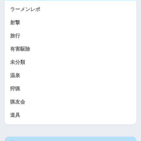
ラーメンレポ
射撃
旅行
有害駆除
未分類
温泉
狩猟
猟友会
道具