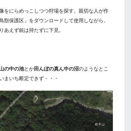
像をにらめっこしつつ狩場を探す。親切な人が作
鳥獣保護区」をダウンロードして使用しながら。
りあえず銃は持たずに下見。
山の中の池
とか
田んぼの真ん中の沼
のようなとこ
いまいち断定できず・・・