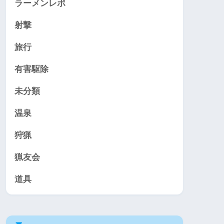
ラーメンレポ
射撃
旅行
有害駆除
未分類
温泉
狩猟
猟友会
道具