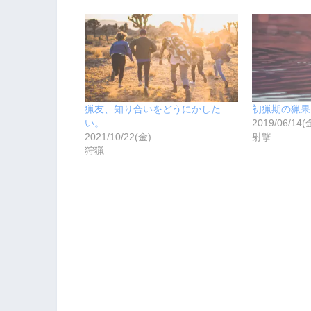
猟友、知り合いをどうにかした
初猟期の猟果
い。
2019/06/14(
2021/10/22(金)
射撃
狩猟