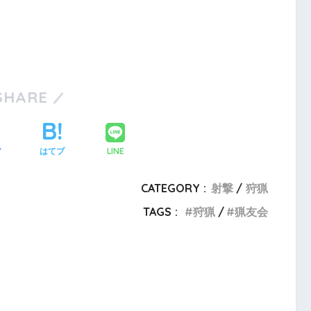
SHARE
LINE
ア
はてブ
CATEGORY :
射撃
狩猟
TAGS :
狩猟
猟友会