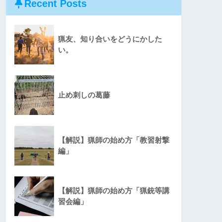
Recent Posts
猟友、知り合いをどうにかした
い。
止め刺しの葛藤
【解説】猟師の始め方「教習射撃
編」
【解説】猟師の始め方「猟銃等講
習会編」